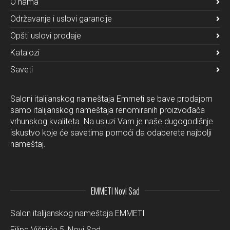
O nama
Održavanje i uslovi garancije
Opšti uslovi prodaje
Katalozi
Saveti
Saloni italijanskog nameštaja Emmeti se bave prodajom
samo italijanskog nameštaja renomiranih proizvođača
vrhunskog kvaliteta. Na usluzi Vam je naše dugogodišnje
iskustvo koje će savetima pomoći da odaberete najbolji
nameštaj.
EMMETI Novi Sad
Salon italijanskog nameštaja EMMETI
Filipa Višnjića 5, Novi Sad