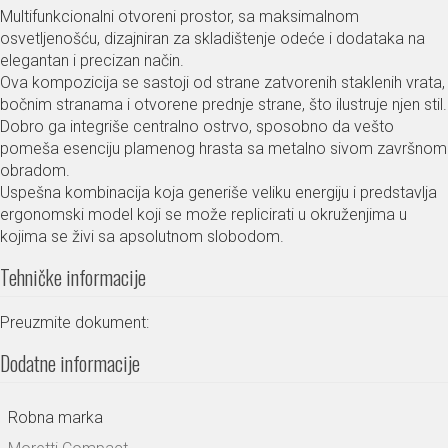
Multifunkcionalni otvoreni prostor, sa maksimalnom
osvetljenošću, dizajniran za skladištenje odeće i dodataka na
elegantan i precizan način.
Ova kompozicija se sastoji od strane zatvorenih staklenih vrata,
bočnim stranama i otvorene prednje strane, što ilustruje njen stil.
Dobro ga integriše centralno ostrvo, sposobno da vešto
pomeša esenciju plamenog hrasta sa metalno sivom završnom
obradom.
Uspešna kombinacija koja generiše veliku energiju i predstavlja
ergonomski model koji se može replicirati u okruženjima u
kojima se živi sa apsolutnom slobodom.
Tehničke informacije
Preuzmite dokument:
Dodatne informacije
Robna marka