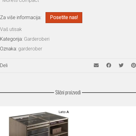
Moretti Compact
Za više informacija:
Posetite nas!
Vaš utisak
Kategorija:
Garderoberi
Oznaka:
garderober
Deli
Slični proizvodi