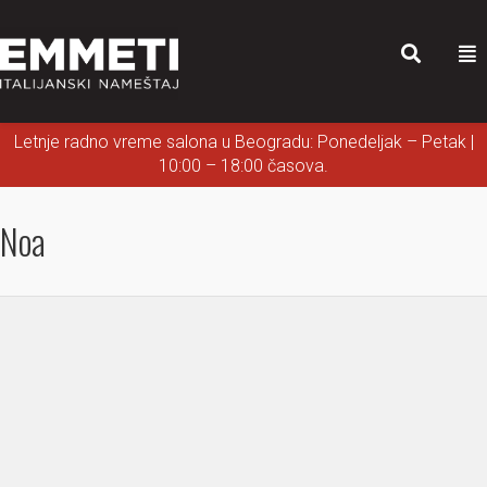
Letnje radno vreme salona u Beogradu: Ponedeljak – Petak |
10:00 – 18:00 časova.
Noa