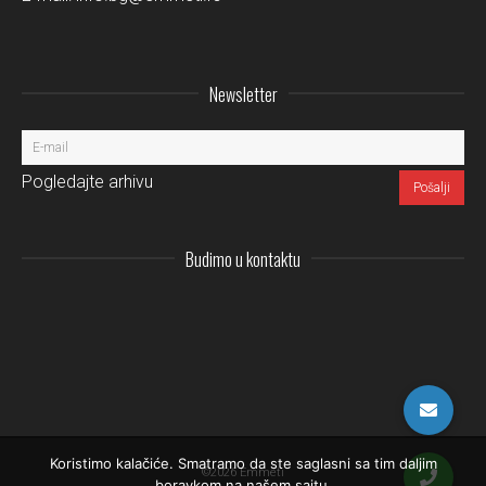
Newsletter
Pogledajte arhivu
Budimo u kontaktu
Instagram
LinkedIn
Facebo
Pi
Koristimo kalačiće. Smatramo da ste saglasni sa tim daljim
©2026 Emmeti
boravkom na našem sajtu.