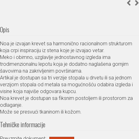
Opis
Noa je izvajan krevet sa harmonično racionalnom strukturom
koja crpi inspiraciju iz stena koje je izvajao vetar.
Meko i obimno, uzglavlje jednostavnog izgleda ima
trodimenzionalnu lepotu koja je dodatno naglašena gornjim
šavovima na zakrivljenim površinama.
Artikal je dostupan sa tri verzije stopala u drvetu ili sa jednom
verzijom stopala od metala sa mogućnošću odabira izgleda i
visine koja najviše odgovara kupcu.
Noa krevet je dostupan sa fiksnim postoljem ili prostorom za
odlaganje.
Može se presvući tkaninom ili kožom.
Tehničke informacije
Preuzmite dokument: