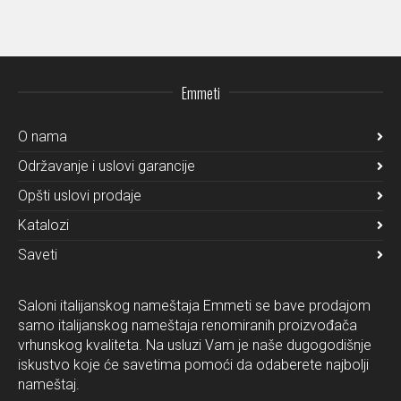
Emmeti
O nama
Održavanje i uslovi garancije
Opšti uslovi prodaje
Katalozi
Saveti
Saloni italijanskog nameštaja Emmeti se bave prodajom
samo italijanskog nameštaja renomiranih proizvođača
vrhunskog kvaliteta. Na usluzi Vam je naše dugogodišnje
iskustvo koje će savetima pomoći da odaberete najbolji
nameštaj.