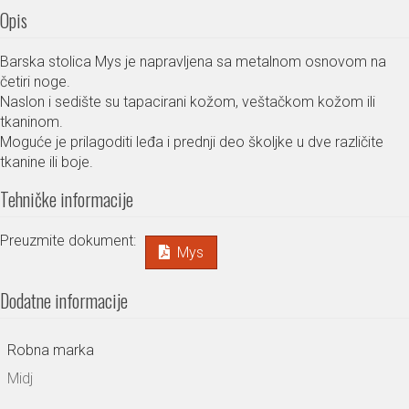
Opis
Barska stolica Mys je napravljena sa metalnom osnovom na
četiri noge.
Naslon i sedište su tapacirani kožom, veštačkom kožom ili
tkaninom.
Moguće je prilagoditi leđa i prednji deo školjke u dve različite
tkanine ili boje.
Tehničke informacije
Preuzmite dokument:
Mys
Dodatne informacije
Robna marka
Midj