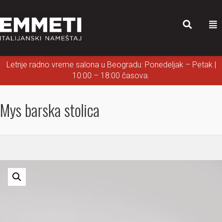
Letnje radno vreme salona u Beogradu: Ponedeljak – Petak |
10:00 – 18:00 časova.
Mys barska stolica