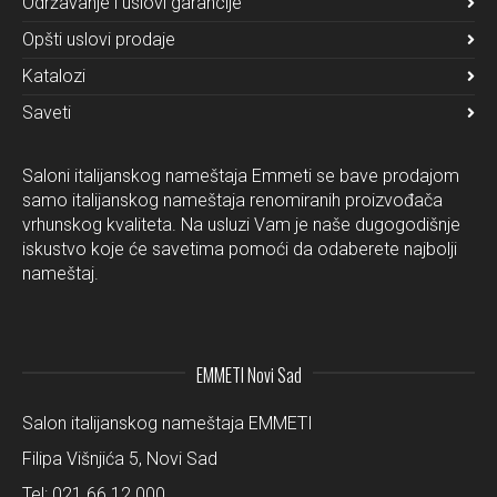
Održavanje i uslovi garancije
Opšti uslovi prodaje
Katalozi
Saveti
Saloni italijanskog nameštaja Emmeti se bave prodajom
samo italijanskog nameštaja renomiranih proizvođača
vrhunskog kvaliteta. Na usluzi Vam je naše dugogodišnje
iskustvo koje će savetima pomoći da odaberete najbolji
nameštaj.
EMMETI Novi Sad
Salon italijanskog nameštaja EMMETI
Filipa Višnjića 5, Novi Sad
Tel:
021 66 12 000