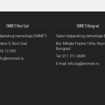
EMMETI Novi Sad
EMMETI Beograd
alijanskog nameštaja EMMETI
Salon italijanskog nameštaj
šnjića 5, Novi Sad
Bul. Mihajla Pupina 165e, Novi
Beograd
66 12 000
Tel:
011 311 0689
nfo@emmeti.rs
E-mail:
info.bg@emmeti.rs