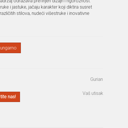
adržaj odražava prefinjen dizajn i rigoroznost.
uke i jastuke, jačaju karakter koji diktira susret
ličitih stilova, nudeći višestruke i inovativne
Lungarno
Gurian
Vaš utisak
ite nas!