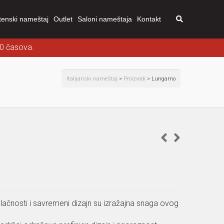
tenski nameštaj
Outlet
Saloni nameštaja
Kontakt
00 časova.
Italijanski nameštaj
>
Proizvodi
>
Lungarno
ačnosti i savremeni dizajn su izražajna snaga ovog