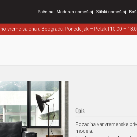
Početna
Moderan nameštaj
Stilski nameštaj
Baš
dno vreme salona u Beogradu: Ponedeljak – Petak | 10:00 – 18:
Opis
Pozadina vanvremenske privl
modela.