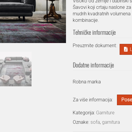
Visoko od zemlje i dubinski s
Šavovi koji crtaju naslone za r
mudrih kvadratnih volumena raz
kombinacije.
Tehničke informacije
Preuzmite dokument:
Dodatne informacije
Robna marka
Za više informacija:
Poset
Kategorija:
Garniture
Oznake:
sofa
,
garnitura