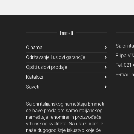
Emmeti
Salon it
O nama
Filipa Vi
Održavanje i uslovi garancije
Tel:
021 
Opšti uslovi prodaje
E-mail:
i
Katalozi
Saveti
Saloni italijanskog nameštaja Emmeti
se bave prodajom samo italijanskog
nameštaja renomiranih proizvođača
vrhunskog kvaliteta. Na usluzi Vam je
naše dugogodišnje iskustvo koje će