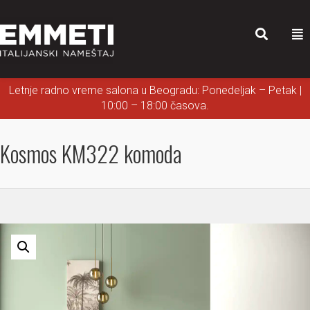
Letnje radno vreme salona u Beogradu: Ponedeljak – Petak |
10:00 – 18:00 časova.
Kosmos KM322 komoda