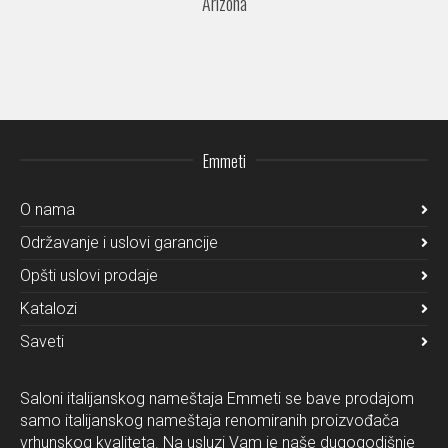
Arizona
Emmeti
O nama
Održavanje i uslovi garancije
Opšti uslovi prodaje
Katalozi
Saveti
Saloni italijanskog nameštaja Emmeti se bave prodajom
samo italijanskog nameštaja renomiranih proizvođača
vrhunskog kvaliteta. Na usluzi Vam je naše dugogodišnje