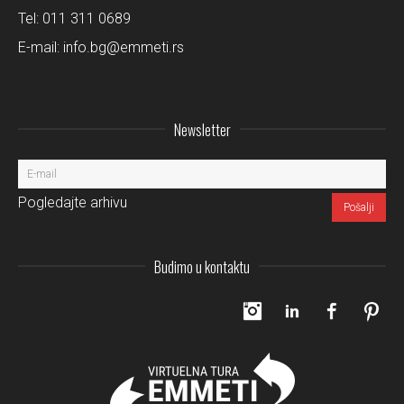
Tel:
011 311 0689
E-mail:
info.bg@emmeti.rs
Newsletter
Pogledajte arhivu
Budimo u kontaktu
Instagram
LinkedIn
Facebo
Pi