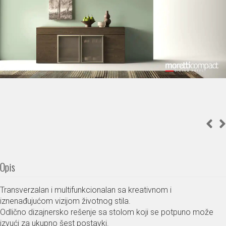
Opis
Transverzalan i multifunkcionalan sa kreativnom i
iznenađujućom vizijom životnog stila.
Odlično dizajnersko rešenje sa stolom koji se potpuno može
izvući za ukupno šest postavki.