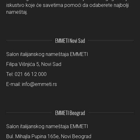
iskustvo koje će savetima pomoći da odaberete najbolji
nameštaj.
EMMETI Novi Sad
Salon italijanskog nameštaja EMMETI
Filipa Višnjića 5, Novi Sad
Tel:
021 66 12 000
E-mail:
info@emmeti.rs
EMMETI Beograd
Salon italijanskog nameštaja EMMETI
Bul. Mihajla Pupina 165e, Novi Beograd