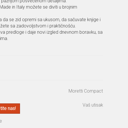
a pažnjom posvećenom detaljima.
Made in Italy možete se diviti u brojnim
 da se zid opremi sa ukusom, da sačuvate knjige i
žete sa zadovoljstvom i praktičnošću.
a predloge i daje novi izgled dnevnom boravku, sa
ima.
Moretti Compact
Vaš utisak
ite nas!
e