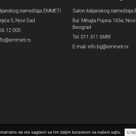
alijanskog nameštaja EMMETI
Salon italijanskog nameštaj
šnjića 5, Novi Sad
Bul. Mihajla Pupina 165e, Novi
Beograd
66 12 000
Tel:
011 311 0689
nfo@emmeti.rs
E-mail:
info.bg@emmeti.rs
 Smatramo da ste saglasni sa tim daljim boravkom na našem sajtu.
U re