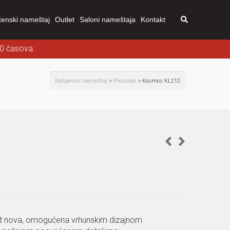
tenski nameštaj
Outlet
Saloni nameštaja
Kontakt
00 časova.
Italijanski nameštaj
>
Proizvodi
>
Kosmos KL212
put nova, omogućena vrhunskim dizajnom