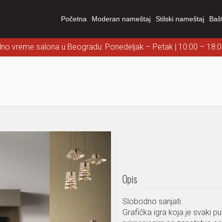
Početna
Moderan nameštaj
Stilski nameštaj
Baš
dno vreme salona u Beogradu: Ponedeljak – Petak | 10:00 – 18:
Opis
Slobodno sanjati.
Grafička igra koja je svaki 