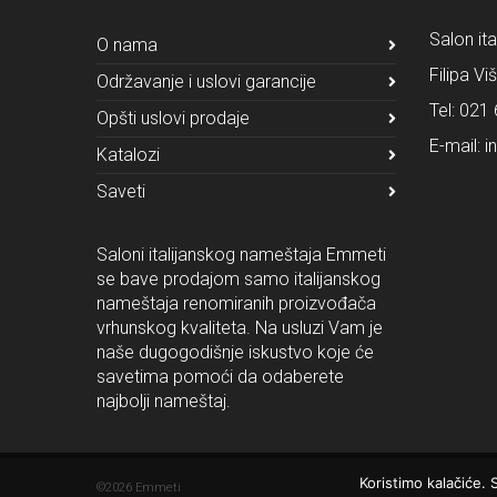
Salon it
O nama
Filipa Vi
Održavanje i uslovi garancije
Tel:
021 
Opšti uslovi prodaje
E-mail:
i
Katalozi
Saveti
Saloni italijanskog nameštaja Emmeti
se bave prodajom samo italijanskog
nameštaja renomiranih proizvođača
vrhunskog kvaliteta. Na usluzi Vam je
naše dugogodišnje iskustvo koje će
savetima pomoći da odaberete
najbolji nameštaj.
Koristimo kalačiće.
©2026 Emmeti