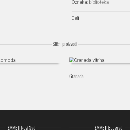
Oznaka:
biblioteka
Deli
Slični proizvodi
Granada
EMMETI Novi Sad
EMMETI Beograd