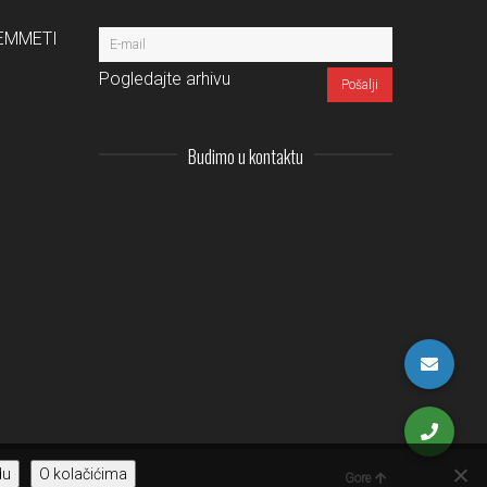
a EMMETI
Pogledajte arhivu
Budimo u kontaktu
Instagram
LinkedIn
Facebook
Pinterest
du
O kolačićima
Gore