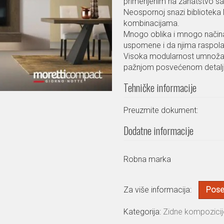
primenjenim na zanatstvo s
Neospornoj snazi biblioteka 
kombinacijama.
Mnogo oblika i mnogo načina
uspomene i da njima raspola
Visoka modularnost umnožav
pažnjom posvećenom detalj
Tehničke informacije
Preuzmite dokument:
Dodatne informacije
Robna marka
Za više informacija:
Poset
Kategorija:
Zidne kompozicij