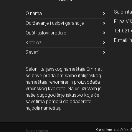
Salon it
O nama
Filipa Vi
Održavanje i uslovi garancije
Tel:
021 
Opšti uslovi prodaje
E-mail:
i
Katalozi
Saveti
Saloni italijanskog nameštaja Emmeti
se bave prodajom samo italijanskog
nameštaja renomiranih proizvođača
vrhunskog kvaliteta. Na usluzi Vam je
naše dugogodišnje iskustvo koje će
savetima pomoći da odaberete
najbolji nameštaj.
Koristimo kalačiće.
©2026 Emmeti