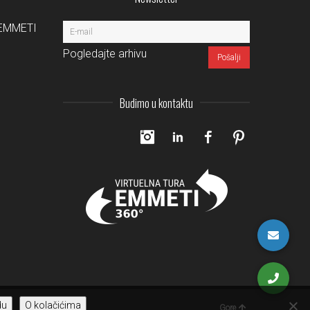
a EMMETI
Pogledajte arhivu
Budimo u kontaktu
Instagram
LinkedIn
Facebook
Pinterest
du
O kolačićima
Gore