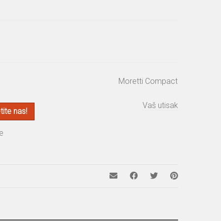
Moretti Compact
Vaš utisak
ite nas!
e