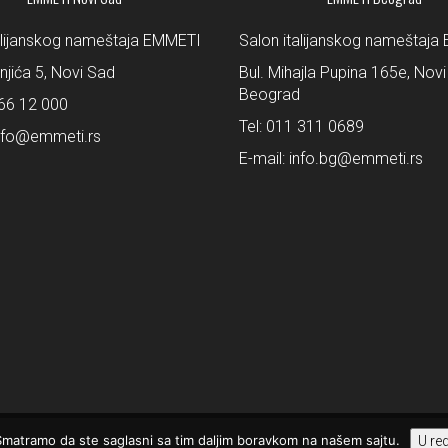
alijanskog nameštaja EMMETI
Salon italijanskog nameštaj
šnjića 5, Novi Sad
Bul. Mihajla Pupina 165e, Novi
Beograd
66 12 000
Tel:
011 311 0689
nfo@emmeti.rs
E-mail:
info.bg@emmeti.rs
 Smatramo da ste saglasni sa tim daljim boravkom na našem sajtu.
U re