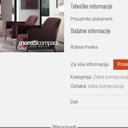
Tehničke informacije
Preuzmite dokument:
Dodatne informacije
Robna marka
Za više informacija:
Poset
Kategorija:
Zidne kompozicij
Oznaka:
zidna kompozicija
Deli
Slični proizvodi