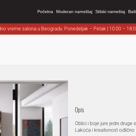
Početna
Moderan nameštaj
Stilski nameštaj
Baš
dno vreme salona u Beogradu: Ponedeljak – Petak | 10:00 – 18:
Opis
Oblici i boje jure jedni druge 
Lakoća i kreativnost odličn