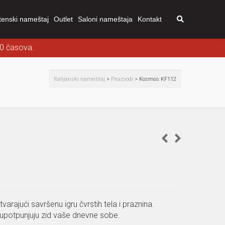
tenski nameštaj
Outlet
Saloni nameštaja
Kontakt
00 časova.
Italijanski nameštaj
>
Proizvodi
>
Kosmos KF112
stvarajući savršenu igru čvrstih tela i praznina.
o upotpunjuju zid vaše dnevne sobe.