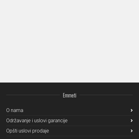
Emmeti
O nama
Održavanje i uslovi garancije
Opšti uslovi prodaje