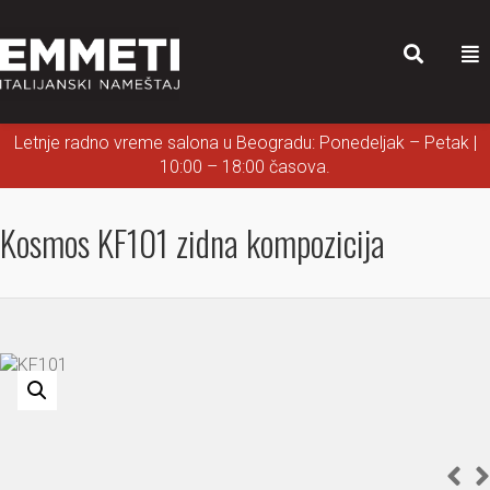
Letnje radno vreme salona u Beogradu: Ponedeljak – Petak |
10:00 – 18:00 časova.
Kosmos KF101 zidna kompozicija