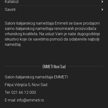
Katalozi
Saveti
Saloni italijanskog nameštaja Emmeti se bave prodajom
samo italijanskog nameštaja renomiranih proizvođača
vrhunskog kvaliteta. Na usluzi Vam je naše dugogodišnje
iskustvo koje će savetima pomoći da odaberete najbolji
nameštaj.
EMMETI Novi Sad
Salon italijanskog nameštaja EMMETI
Filipa Višnjića 5, Novi Sad
Tel:
021 66 12 000
E-mail:
info@emmeti.rs