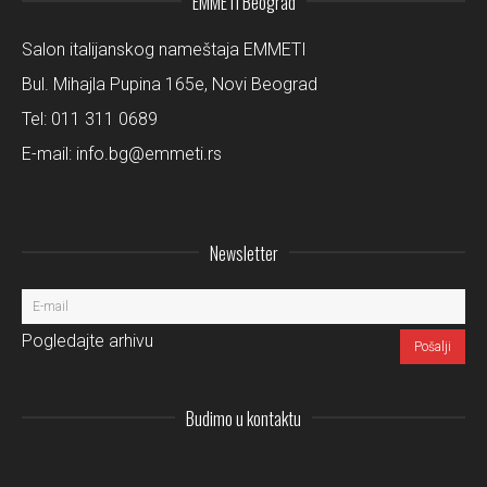
EMMETI Beograd
Salon italijanskog nameštaja EMMETI
Bul. Mihajla Pupina 165e, Novi Beograd
Tel:
011 311 0689
E-mail:
info.bg@emmeti.rs
Newsletter
Pogledajte arhivu
Budimo u kontaktu
Instagram
LinkedIn
Facebo
Pi