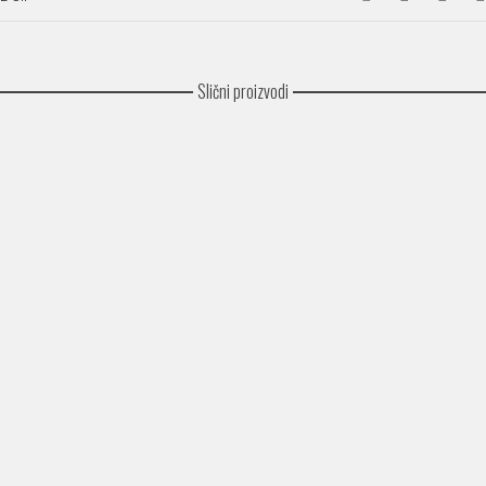
Slični proizvodi
Lexington
Arsenal
Club 3009