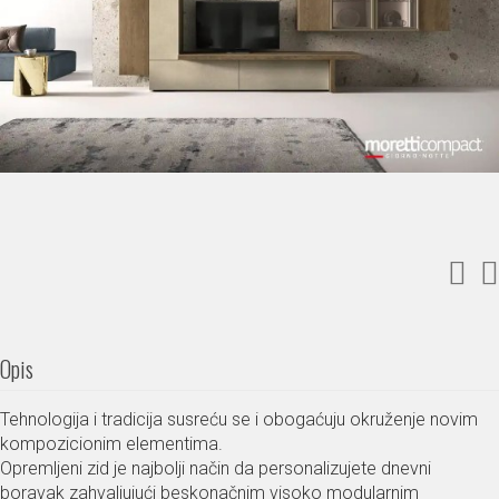
Opis
Tehnologija i tradicija susreću se i obogaćuju okruženje novim
kompozicionim elementima.
Opremljeni zid je najbolji način da personalizujete dnevni
boravak zahvaljujući beskonačnim visoko modularnim