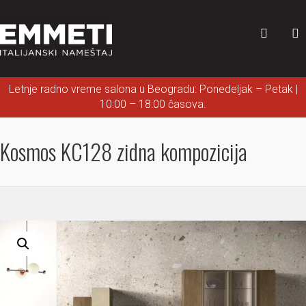
Letnje radno vreme salona u Beogradu: Ponedeljak – Petak |
10:00 – 18:00 časova.
Kosmos KC128 zidna kompozicija