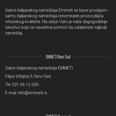
Saloni italijanskog nameštaja Emmeti se bave prodajom
samo italijanskog nameštaja renomiranih proizvođača
vrhunskog kvaliteta. Na usluzi Vam je naše dugogodišnje
iskustvo koje će savetima pomoći da odaberete najbolji
nameštaj.
EMMETI Novi Sad
Salon italijanskog nameštaja EMMETI
Filipa Višnjića 5, Novi Sad
Tel:
021 66 12 000
E-mail:
info@emmeti.rs