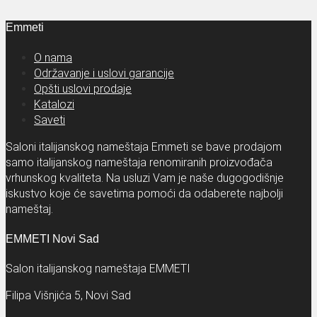
Emmeti
O nama
Održavanje i uslovi garancije
Opšti uslovi prodaje
Katalozi
Saveti
Saloni italijanskog nameštaja Emmeti se bave prodajom
samo italijanskog nameštaja renomiranih proizvođača
vrhunskog kvaliteta. Na usluzi Vam je naše dugogodišnje
iskustvo koje će savetima pomoći da odaberete najbolji
nameštaj.
EMMETI Novi Sad
Salon italijanskog nameštaja EMMETI
Filipa Višnjića 5, Novi Sad