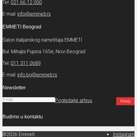
Tel:
021 66 12 000
E-mail:
info@emmeti.rs
EMMETI Beograd
Salon italijanskog nameštaja EMMETI
Bul. Mihajla Pupina 165e, Novi Beograd
Tel:
011 311 0689
E-mail:
info.bg@emmeti.rs
Newsletter
Pogledajte arhivu
Budimo u kontaktu
©2026 Emmeti
Instagram