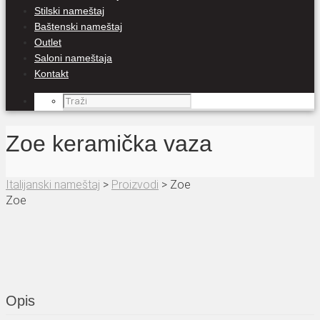
Stilski nameštaj
Baštenski nameštaj
Outlet
Saloni nameštaja
Kontakt
Zoe keramička vaza
Italijanski nameštaj
>
Proizvodi
>
Zoe
Zoe
Opis