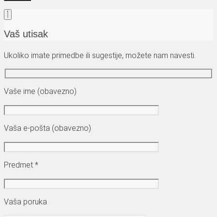
Vaš utisak
Ukoliko imate primedbe ili sugestije, možete nam navesti.
Vaše ime (obavezno)
Vaša e-pošta (obavezno)
Predmet *
Vaša poruka