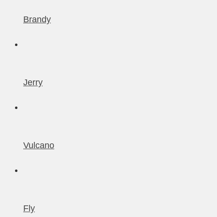
Brandy
Jerry
Vulcano
Fly