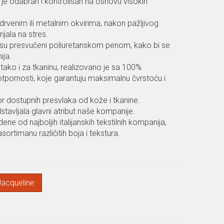
o je odabran i kontrolisan na osnovu visokih
 drvenim ili metalnim okvirima, nakon pažljivog
jala na stres.
je su presvučeni poliuretanskom penom, kako bi se
ija.
tako i za tkaninu, realizovano je sa 100%
pornosti, koje garantuju maksimalnu čvrstoću i
bor dostupnih presvlaka od kože i tkanine.
tavljala glavni atribut naše kompanije.
ne od najboljih italijanskih tekstilnih kompanija,
rtimanu različitih boja i tekstura.
Jacqueline