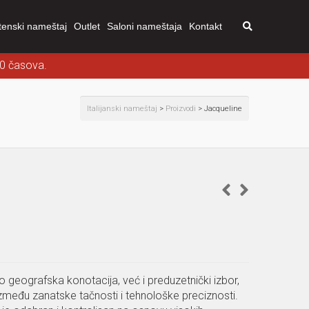
tenski nameštaj
Outlet
Saloni nameštaja
Kontakt
00 časova.
Italijanski nameštaj
>
Proizvodi
>
Jacqueline
o geografska konotacija, već i preduzetnički izbor,
zmeđu zanatske tačnosti i tehnološke preciznosti.