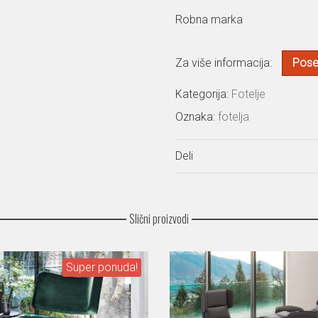
Robna marka
Za više informacija:
Poset
Kategorija:
Fotelje
Oznaka:
fotelja
Deli
Slični proizvodi