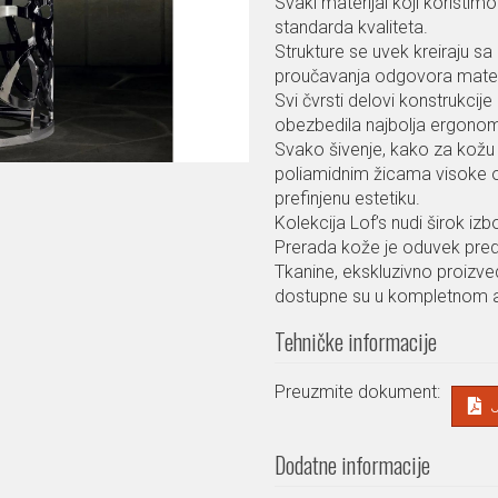
Svaki materijal koji koristim
standarda kvaliteta.
Strukture se uvek kreiraju sa
proučavanja odgovora materi
Svi čvrsti delovi konstrukci
obezbedila najbolja ergonom
Svako šivenje, kako za kožu 
poliamidnim žicama visoke ot
prefinjenu estetiku.
Kolekcija Lof’s nudi širok iz
Prerada kože je oduvek preds
Tkanine, ekskluzivno proizvede
dostupne su u kompletnom aso
Tehničke informacije
Preuzmite dokument:
Dodatne informacije