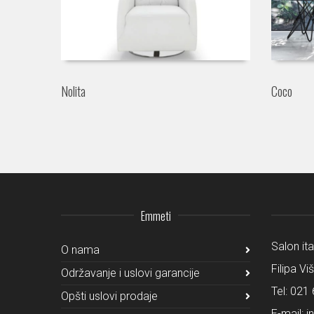
Nolita
Coco
Emmeti
Salon it
O nama
Filipa Vi
Održavanje i uslovi garancije
Tel:
021 
Opšti uslovi prodaje
E-mail:
i