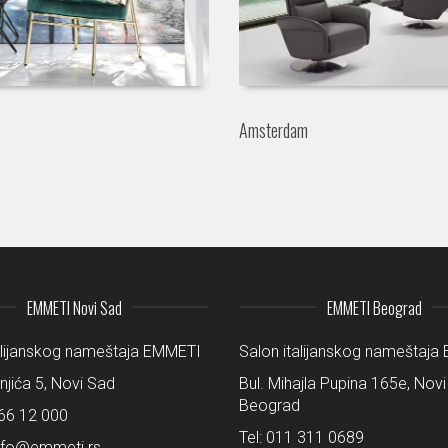
Amsterdam
EMMETI Novi Sad
EMMETI Beograd
alijanskog nameštaja EMMETI
Salon italijanskog nameštaj
šnjića 5, Novi Sad
Bul. Mihajla Pupina 165e, Novi
Beograd
66 12 000
Tel:
011 311 0689
nfo@emmeti.rs