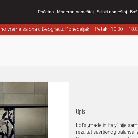
Početna
Moderan nameštaj
Stilski nameštaj
Baš
dno vreme salona u Beogradu: Ponedeljak – Petak | 10:00 – 18:
Opis
Lof’s „made in Italy“ nije sam
rezultat savršenog balansa i