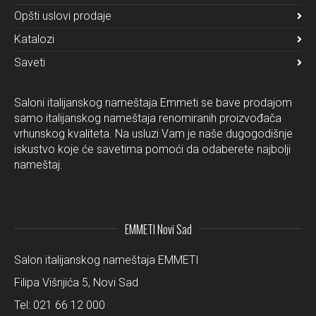
Opšti uslovi prodaje
Katalozi
Saveti
Saloni italijanskog nameštaja Emmeti se bave prodajom
samo italijanskog nameštaja renomiranih proizvođača
vrhunskog kvaliteta. Na usluzi Vam je naše dugogodišnje
iskustvo koje će savetima pomoći da odaberete najbolji
nameštaj.
EMMETI Novi Sad
Salon italijanskog nameštaja EMMETI
Filipa Višnjića 5, Novi Sad
Tel:
021 66 12 000