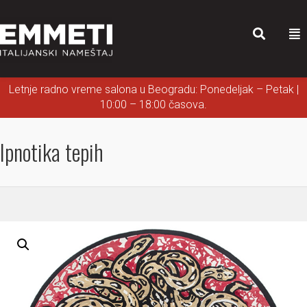
Letnje radno vreme salona u Beogradu: Ponedeljak – Petak |
10:00 – 18:00 časova.
Ipnotika tepih