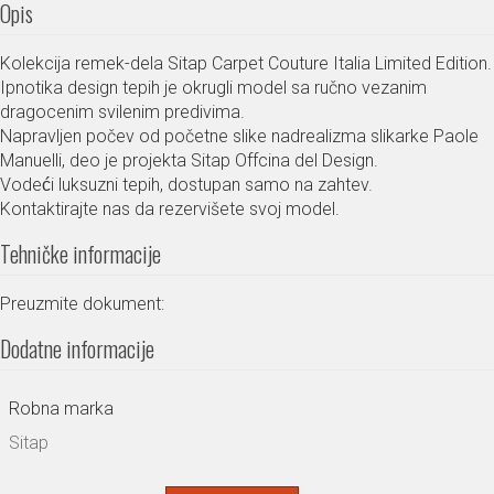
Opis
Kolekcija remek-dela Sitap Carpet Couture Italia Limited Edition.
Ipnotika design tepih je okrugli model sa ručno vezanim
dragocenim svilenim predivima.
Napravljen počev od početne slike nadrealizma slikarke Paole
Manuelli, deo je projekta Sitap Offcina del Design.
Vodeći luksuzni tepih, dostupan samo na zahtev.
Kontaktirajte nas da rezervišete svoj model.
Tehničke informacije
Preuzmite dokument:
Dodatne informacije
Robna marka
Sitap