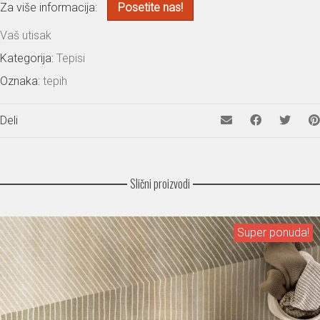
Za više informacija:
Posetite nas!
Vaš utisak
Kategorija:
Tepisi
Oznaka:
tepih
Deli
Slični proizvodi