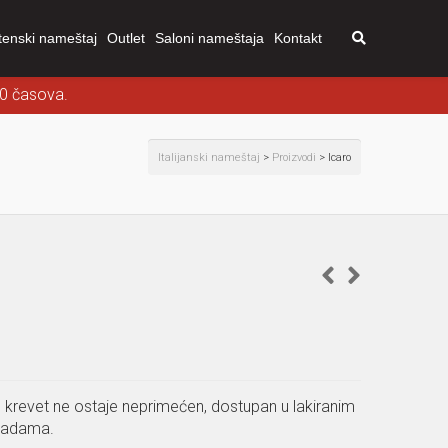
tenski nameštaj
Outlet
Saloni nameštaja
Kontakt
00 časova.
Italijanski nameštaj
>
Proizvodi
>
Icaro
 krevet ne ostaje neprimećen, dostupan u lakiranim
bradama.