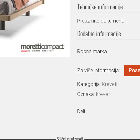
Tehničke informacije
Preuzmite dokument:
Dodatne informacije
Robna marka
Za više informacija:
Poset
Kategorija:
Kreveti
Oznaka:
krevet
Deli
Slični proizvodi