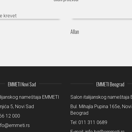
Allan
EMMETI Novi Sad
EMMETI Beograd
alijanskog nameštaja EMMETI
Salon italijanskog nameštaj
šnjića 5, Novi Sad
Bul. Mihajla Pupina 165e, Novi
Beograd
66 12 000
Tel:
011 311 0689
nfo@emmeti.rs
E-mail:
info.bg@emmeti.rs