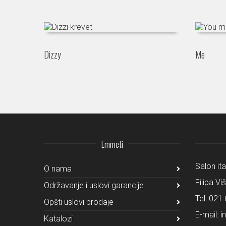
Dizzy
Me
Emmeti
Salon it
O nama
Filipa Vi
Održavanje i uslovi garancije
Tel:
021 
Opšti uslovi prodaje
E-mail:
i
Katalozi