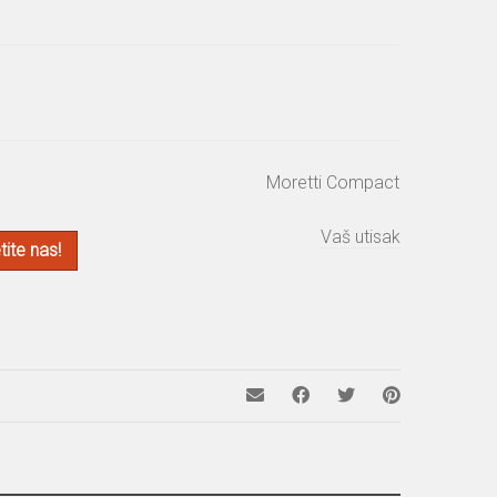
Moretti Compact
Vaš utisak
ite nas!