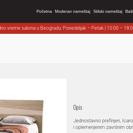
Početna
Moderan nameštaj
Stilski nameštaj
Baš
dno vreme salona u Beogradu: Ponedeljak – Petak | 10:00 – 18:
Opis
Jednostavno prefinjen, Icaro
i oplemenjenim završnim o