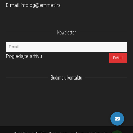
E-mail:
info.bg@emmeti.rs
Newsletter
Pogledajte arhivu
Budimo u kontaktu
Instagram
LinkedIn
Facebo
Pi