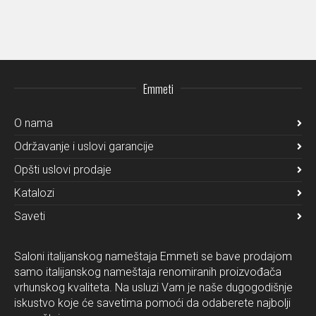
Emmeti
O nama
Održavanje i uslovi garancije
Opšti uslovi prodaje
Katalozi
Saveti
Saloni italijanskog nameštaja Emmeti se bave prodajom
samo italijanskog nameštaja renomiranih proizvođača
vrhunskog kvaliteta. Na usluzi Vam je naše dugogodišnje
iskustvo koje će savetima pomoći da odaberete najbolji