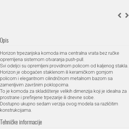
Opis
Horizon trpezarijska komoda ima centralna vrata bez ručke
opremljena sistemom otvaranja push-pull.
Svi odeljci su opremljeni providnom policom od kaljenog stakla.
Horizon je obogaćen staklenom ili keramičkom gornjom
policom i elegantnom cilindričnom metalnom bazom sa
zamenljivim završnim poklopcima.
To je komoda za skladištenje velikih dimenzija koji je idealna za
prostrane i prefinjene trpezarije ili dnevne sobe.
Dostupno ukupno sedam verzija ovog modela sa različitim
konstrukcijama.
Tehničke informacije