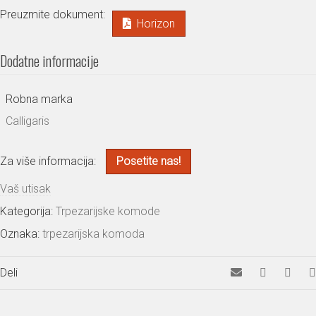
Preuzmite dokument:
Horizon
Dodatne informacije
Robna marka
Calligaris
Za više informacija:
Posetite nas!
Vaš utisak
Kategorija:
Trpezarijske komode
Oznaka:
trpezarijska komoda
Deli