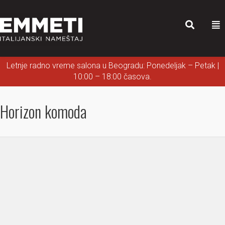
Letnje radno vreme salona u Beogradu: Ponedeljak – Petak |
10:00 – 18:00 časova.
Horizon komoda