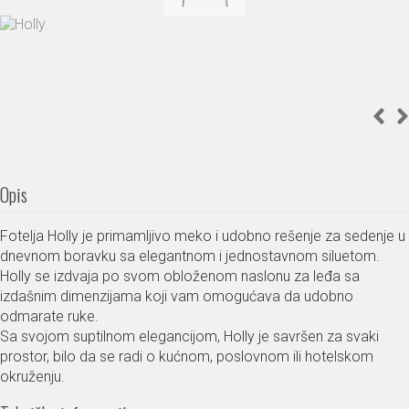
Opis
Fotelja Holly je primamljivo meko i udobno rešenje za sedenje u
dnevnom boravku sa elegantnom i jednostavnom siluetom.
Holly se izdvaja po svom obloženom naslonu za leđa sa
izdašnim dimenzijama koji vam omogućava da udobno
odmarate ruke.
Sa svojom suptilnom elegancijom, Holly je savršen za svaki
prostor, bilo da se radi o kućnom, poslovnom ili hotelskom
okruženju.