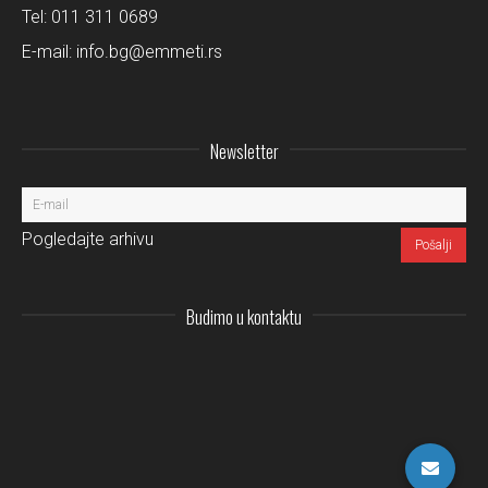
Tel:
011 311 0689
E-mail:
info.bg@emmeti.rs
Newsletter
Pogledajte arhivu
Budimo u kontaktu
Instagram
LinkedIn
Facebo
Pi