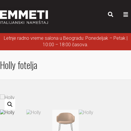
Letnje radno vreme salona u Beogradu: Ponedeljak – Petak |
10:00 – 18:00 časova.
Holly fotelja