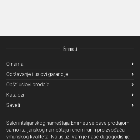
Emmeti
O nama
Održavanje i uslovi garancije
Opšti uslovi prodaje
Katalozi
Saveti
Saloni italijanskog nameštaja Emmeti se bave prodajom
samo italijanskog nameštaja renomiranih proizvođača
vrhunskog kvaliteta. Na usluzi Vam je naše dugogodišnje