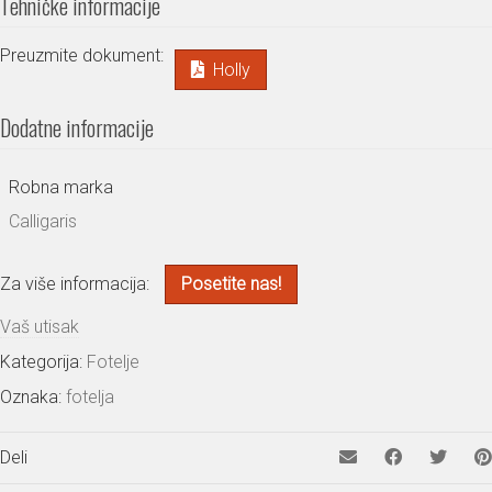
Tehničke informacije
Preuzmite dokument:
Holly
Dodatne informacije
Robna marka
Calligaris
Za više informacija:
Posetite nas!
Vaš utisak
Kategorija:
Fotelje
Oznaka:
fotelja
Deli