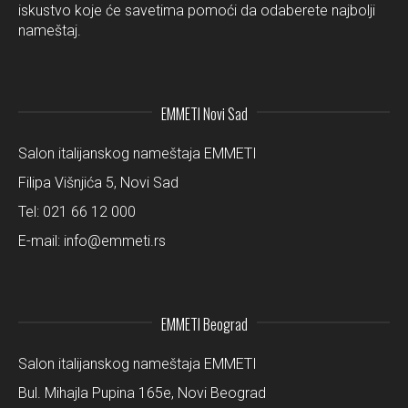
iskustvo koje će savetima pomoći da odaberete najbolji
nameštaj.
EMMETI Novi Sad
Salon italijanskog nameštaja EMMETI
Filipa Višnjića 5, Novi Sad
Tel:
021 66 12 000
E-mail:
info@emmeti.rs
EMMETI Beograd
Salon italijanskog nameštaja EMMETI
Bul. Mihajla Pupina 165e, Novi Beograd