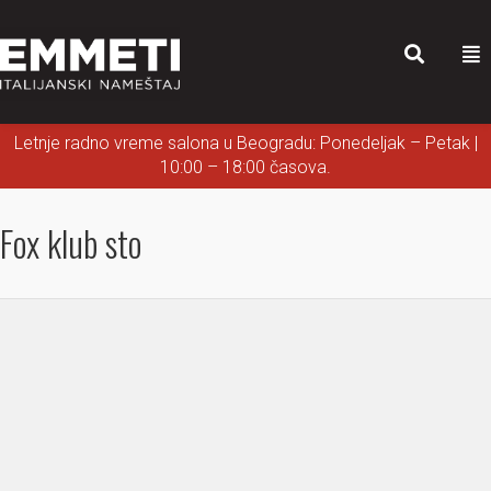
Letnje radno vreme salona u Beogradu: Ponedeljak – Petak |
10:00 – 18:00 časova.
Fox klub sto