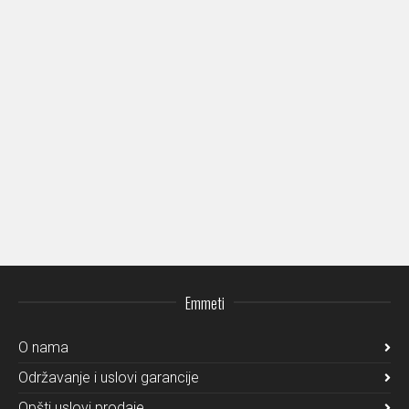
Emmeti
O nama
Održavanje i uslovi garancije
Opšti uslovi prodaje