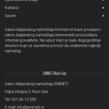
Katalozi
Saveti
Saloni italijanskog nameštaja Emmeti se bave prodajom
samo italijanskog nameštaja renomiranih proizvođača
vrhunskog kvaliteta. Na usluzi Vam je naše dugogodišnje
iskustvo koje će savetima pomoći da odaberete najbolji
nameštaj.
EMMETI Novi Sad
Salon italijanskog nameštaja EMMETI
Filipa Višnjića 5, Novi Sad
Tel:
021 66 12 000
E-mail:
info@emmeti.rs