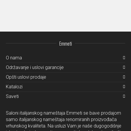
Emmeti
O nama
Održavanje i uslovi garancije
Opšti uslovi prodaje
Katalozi
Saveti
Saloni italijanskog nameštaja Emmeti se bave prodajom
samo italijanskog nameštaja renomiranih proizvođača
vrhunskog kvaliteta. Na usluzi Vam je naše dugogodišnje