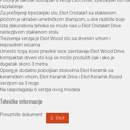
Potonji je takođe dostupan u verziji Eliot Drive, trpezarijski sto na
razvlačenje.
Za prefinjeniji trpezarijski sto, Eliot Cristalart sa staklenom
pločom je ukrašen umetničkom štampom, u dve različite boje.
Ista dekorativna tehnika se može naći u Eliot Cristalart Drive
rastezljivom staklenom stolu.
Trezvenija verzija je Eliot Wood sto sa drvenim vrhom i
nepravilnim ivicama.
Umesto toga, kose pravilne ivice završavaju Eliot Wood Drive,
kompaktan drveni sto koji se može produžiti čak i ako je
dugačak skoro 3 metra.
Opseg je dodatno poboljšan stolovima Eliot Keramik sa
keramičkim vrhom, Eliot Keramik Drive i Eliot Keramik Round
verzijom sa 3 noge.
Na raspolaganju 6 verzija ovog modela.
Tehničke informacije
Preuzmite dokument:
Eliot