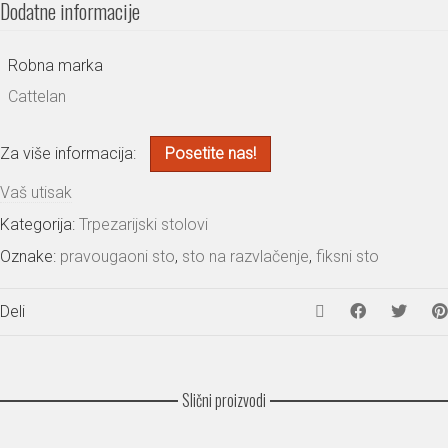
Dodatne informacije
Robna marka
Cattelan
Za više informacija:
Posetite nas!
Vaš utisak
Kategorija:
Trpezarijski stolovi
Oznake:
pravougaoni sto
,
sto na razvlačenje
,
fiksni sto
Deli
Slični proizvodi