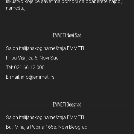
iskustvo koje će savetima pomoći da odaberete najbolji
nameštaj.
EMMETI Novi Sad
Salon italijanskog nameštaja EMMETI
Filipa Višnjića 5, Novi Sad
Tel:
021 66 12 000
E-mail:
info@emmeti.rs
EMMETI Beograd
Salon italijanskog nameštaja EMMETI
Bul. Mihajla Pupina 165e, Novi Beograd