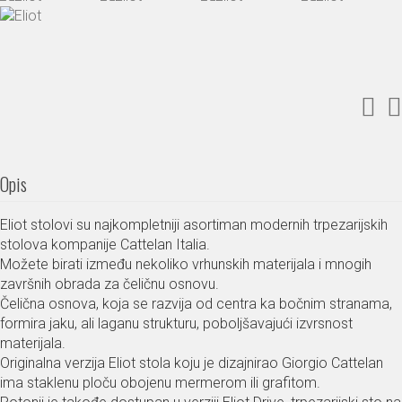
Opis
Eliot stolovi su najkompletniji asortiman modernih trpezarijskih
stolova kompanije Cattelan Italia.
Možete birati između nekoliko vrhunskih materijala i mnogih
završnih obrada za čeličnu osnovu.
Čelična osnova, koja se razvija od centra ka bočnim stranama,
formira jaku, ali laganu strukturu, poboljšavajući izvrsnost
materijala.
Originalna verzija Eliot stola koju je dizajnirao Giorgio Cattelan
ima staklenu ploču obojenu mermerom ili grafitom.