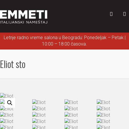
Letnje radno vreme salona u Beogradu: Ponedeljak – Petak |
10:00 – 18:00 časova.
Eliot sto