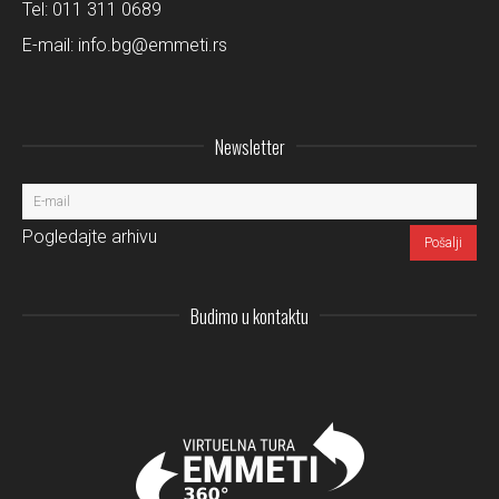
Tel:
011 311 0689
E-mail:
info.bg@emmeti.rs
Newsletter
Pogledajte arhivu
Budimo u kontaktu
Instagram
LinkedIn
Facebo
Pi