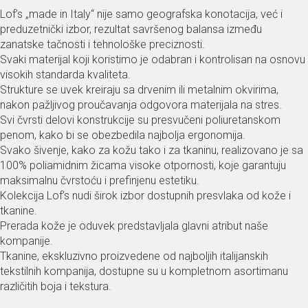
Lof’s „made in Italy“ nije samo geografska konotacija, već i
preduzetnički izbor, rezultat savršenog balansa između
zanatske tačnosti i tehnološke preciznosti.
Svaki materijal koji koristimo je odabran i kontrolisan na osnovu
visokih standarda kvaliteta.
Strukture se uvek kreiraju sa drvenim ili metalnim okvirima,
nakon pažljivog proučavanja odgovora materijala na stres.
Svi čvrsti delovi konstrukcije su presvučeni poliuretanskom
penom, kako bi se obezbedila najbolja ergonomija.
Svako šivenje, kako za kožu tako i za tkaninu, realizovano je sa
100% poliamidnim žicama visoke otpornosti, koje garantuju
maksimalnu čvrstoću i prefinjenu estetiku.
Kolekcija Lof’s nudi širok izbor dostupnih presvlaka od kože i
tkanine.
Prerada kože je oduvek predstavljala glavni atribut naše
kompanije.
Tkanine, ekskluzivno proizvedene od najboljih italijanskih
tekstilnih kompanija, dostupne su u kompletnom asortimanu
različitih boja i tekstura.