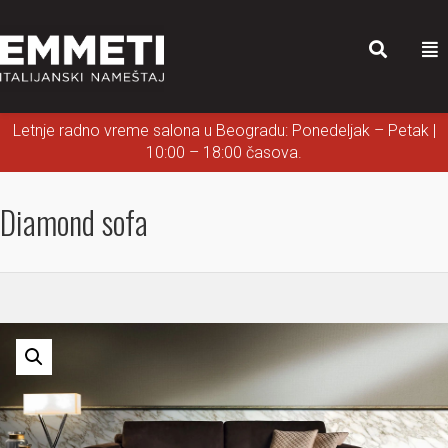
Letnje radno vreme salona u Beogradu: Ponedeljak – Petak |
10:00 – 18:00 časova.
Diamond sofa