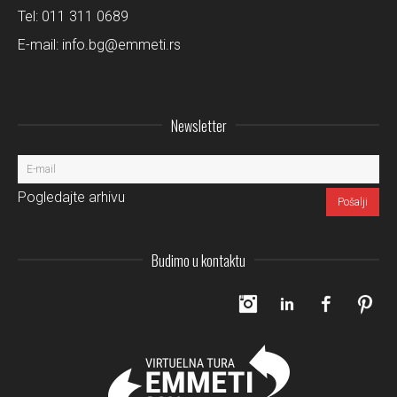
Tel:
011 311 0689
E-mail:
info.bg@emmeti.rs
Newsletter
Pogledajte arhivu
Budimo u kontaktu
Instagram
LinkedIn
Facebo
Pi