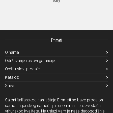
Gary
Emmeti
O nama
Održavanje i uslovi garancije
Opšti uslovi prodaje
Katalozi
Saveti
Saloni italijanskog nameštaja Emmeti se bave prodajom
samo italijanskog nameštaja renomiranih proizvođača
vrhunskog kvaliteta. Na usluzi Vam je naše dugogodišnje