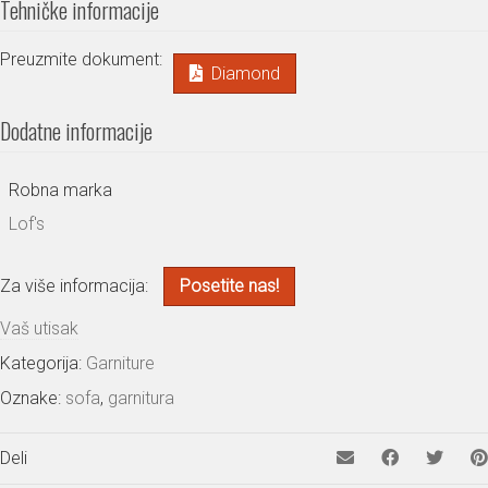
Tehničke informacije
Preuzmite dokument:
Diamond
Dodatne informacije
Robna marka
Lof's
Za više informacija:
Posetite nas!
Vaš utisak
Kategorija:
Garniture
Oznake:
sofa
,
garnitura
Deli