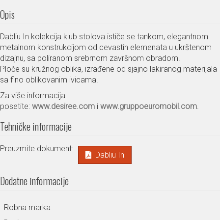
Opis
Dabliu In kolekcija klub stolova ističe se tankom, elegantnom
metalnom konstrukcijom od cevastih elemenata u ukrštenom
dizajnu, sa poliranom srebrnom završnom obradom.
Ploče su kružnog oblika, izrađene od sjajno lakiranog materijala
sa fino oblikovanim ivicama.
Za više informacija
posetite:
www.desiree.com
i
www.gruppoeuromobil.com
.
Tehničke informacije
Preuzmite dokument:
Dabliu In
Dodatne informacije
Robna marka