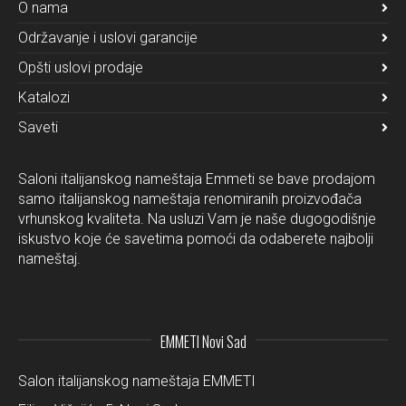
O nama
Održavanje i uslovi garancije
Opšti uslovi prodaje
Katalozi
Saveti
Saloni italijanskog nameštaja Emmeti se bave prodajom
samo italijanskog nameštaja renomiranih proizvođača
vrhunskog kvaliteta. Na usluzi Vam je naše dugogodišnje
iskustvo koje će savetima pomoći da odaberete najbolji
nameštaj.
EMMETI Novi Sad
Salon italijanskog nameštaja EMMETI