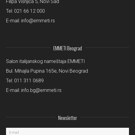
Filipa Višnjića 5, Novi Sad
Tel:
021 66 12 000
E-mail:
info@emmeti.rs
EMMETI Beograd
Salon italijanskog nameštaja EMMETI
Bul. Mihajla Pupina 165e, Novi Beograd
Tel:
011 311 0689
E-mail:
info.bg@emmeti.rs
Newsletter