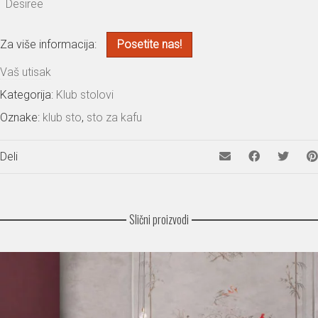
Desiree
Za više informacija:
Posetite nas!
Vaš utisak
Kategorija:
Klub stolovi
Oznake:
klub sto
,
sto za kafu
Deli
Slični proizvodi