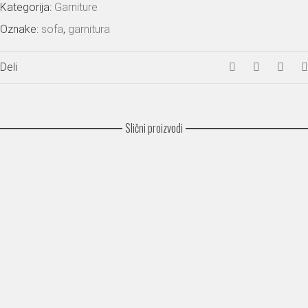
Kategorija:
Garniture
Oznake:
sofa
,
garnitura
Deli
Slični proizvodi
Bric
Cadorna