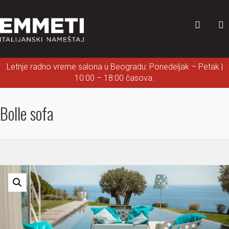
Letnje radno vreme salona u Beogradu: Ponedeljak – Petak |
10:00 – 18:00 časova.
Bolle sofa