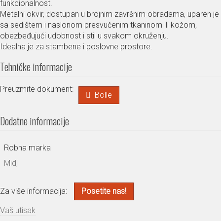
funkcionalnost.
Metalni okvir, dostupan u brojnim završnim obradama, uparen je
sa sedištem i naslonom presvučenim tkaninom ili kožom,
obezbeđujući udobnost i stil u svakom okruženju.
Idealna je za stambene i poslovne prostore.
Tehničke informacije
Preuzmite dokument:
Bolle
Dodatne informacije
Robna marka
Midj
Za više informacija:
Posetite nas!
Vaš utisak