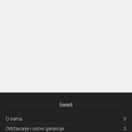
Aura
Astedio
Emmeti
O nama
Održavanje i uslovi garancije