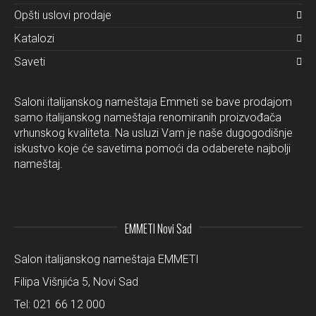
Opšti uslovi prodaje
Katalozi
Saveti
Saloni italijanskog nameštaja Emmeti se bave prodajom
samo italijanskog nameštaja renomiranih proizvođača
vrhunskog kvaliteta. Na usluzi Vam je naše dugogodišnje
iskustvo koje će savetima pomoći da odaberete najbolji
nameštaj.
EMMETI Novi Sad
Salon italijanskog nameštaja EMMETI
Filipa Višnjića 5, Novi Sad
Tel:
021 66 12 000