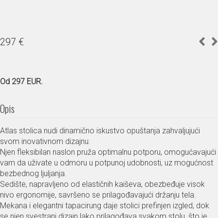
297
€
Od 297 EUR.
Opis
Atlas stolica nudi dinamično iskustvo opuštanja zahvaljujući
svom inovativnom dizajnu.
Njen fleksibilan naslon pruža optimalnu potporu, omogućavajući
vam da uživate u odmoru u potpunoj udobnosti, uz mogućnost
bezbednog ljuljanja.
Sedište, napravljeno od elastičnih kaiševa, obezbeđuje visok
nivo ergonomije, savršeno se prilagođavajući držanju tela.
Mekana i elegantni tapacirung daje stolici prefinjen izgled, dok
se njen svestrani dizajn lako prilagođava svakom stolu, što je