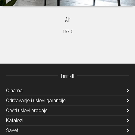
Air
157
€
Emmeti
O nama
Održavanje i uslovi garancije
Opšti uslovi prodaje
Katalozi
Saveti