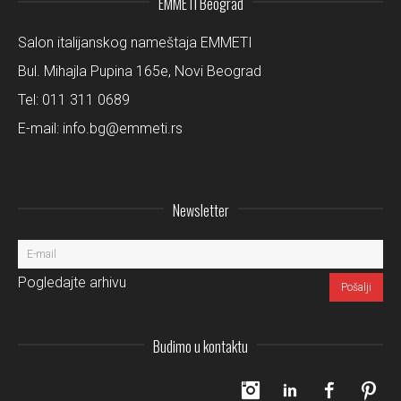
EMMETI Beograd
Salon italijanskog nameštaja EMMETI
Bul. Mihajla Pupina 165e, Novi Beograd
Tel:
011 311 0689
E-mail:
info.bg@emmeti.rs
Newsletter
Pogledajte arhivu
Budimo u kontaktu
Instagram
LinkedIn
Facebo
Pi