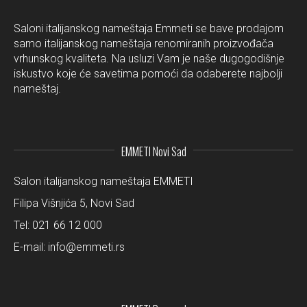
Saloni italijanskog nameštaja Emmeti se bave prodajom
samo italijanskog nameštaja renomiranih proizvođača
vrhunskog kvaliteta. Na usluzi Vam je naše dugogodišnje
iskustvo koje će savetima pomoći da odaberete najbolji
nameštaj.
EMMETI Novi Sad
Salon italijanskog nameštaja EMMETI
Filipa Višnjića 5, Novi Sad
Tel:
021 66 12 000
E-mail:
info@emmeti.rs