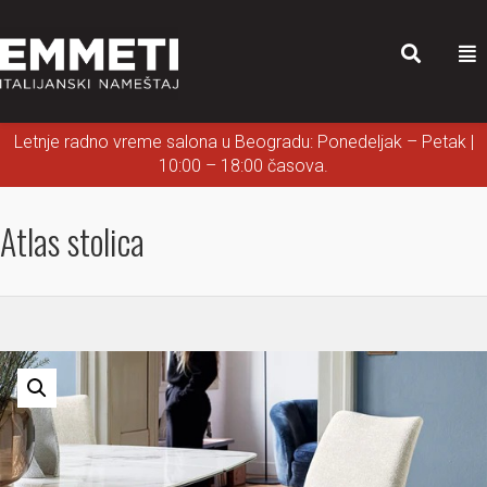
Letnje radno vreme salona u Beogradu: Ponedeljak – Petak |
10:00 – 18:00 časova.
Atlas stolica