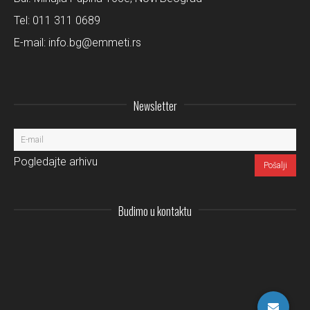
Tel:
011 311 0689
E-mail:
info.bg@emmeti.rs
Newsletter
Pogledajte arhivu
Budimo u kontaktu
Instagram
LinkedIn
Facebo
Pi