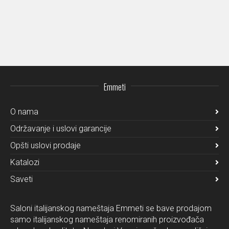
Zen
Emmeti
O nama
Održavanje i uslovi garancije
Opšti uslovi prodaje
Katalozi
Saveti
Saloni italijanskog nameštaja Emmeti se bave prodajom
samo italijanskog nameštaja renomiranih proizvođača