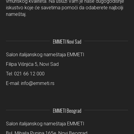
vrhunskog kvaliteta. Na usluzi Vam je naše dugogodišnje
iskustvo koje će savetima pomoći da odaberete najbolji
nameštaj.
EMMETI Novi Sad
Salon italijanskog nameštaja EMMETI
Filipa Višnjića 5, Novi Sad
Tel:
021 66 12 000
E-mail:
info@emmeti.rs
EMMETI Beograd
Salon italijanskog nameštaja EMMETI
Bul. Mihajla Pupina 165e, Novi Beograd